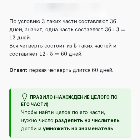
3
36
3
36
По условию
таких части составляют
36:3=12
36
:
3
=
дней, значит, одна часть составляет
12
дней.
5
5
Вся четверть состоит из
таких частей и
12
12
⋅
5
=
60
составляет
дней.
\cdot
5
60
60
Ответ:
первая четверть длится
дней.
=60
ПРАВИЛО (НАХОЖДЕНИЕ ЦЕЛОГО ПО
ЕГО ЧАСТИ)
Чтобы найти целое по его части,
нужно число
разделить на числитель
дроби и
умножить на знаменатель
.