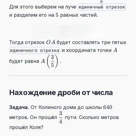
5
Для этого выберем на луче
единичный отрезок
5
5
и разделим его на
равных частей.
OA
Тогда отрезок
будет составлять три пятых
O
A
A
и координата точки
A
единичного отрезка
3
A\left(\dfrac35\right).
(
)
.
будет равна
A
5
Нахождение дроби от числа
640
640
Задача.
От Колиного дома до школы
3
\dfrac34
метров. Он прошёл
пути. Сколько метров
4
прошёл Коля?