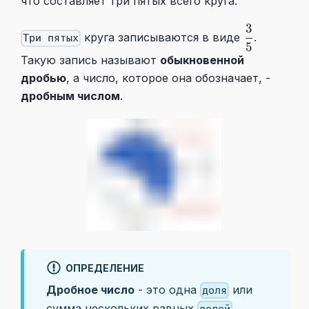
что составляет три пятых всего круга.
3
\dfrac35
круга записываются в виде
.
Три пятых
5
Такую запись называют
обыкновенной
дробью
, а число, которое она обозначает, -
дробным числом
.
ОПРЕДЕЛЕНИЕ
Дробное число
- это одна
или
доля
сумма нескольких равных
.
долей