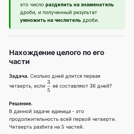
это число
разделить на знаменатель
дроби, и полученный результат
умножить на числитель
дроби.
Нахождение целого по его
части
Задача.
Сколько дней длится первая
3
\dfrac35
36
36
четверть, если
её составляют
дней?
5
Решение.
В данной задаче
единица
- это
продолжительность всей первой четверти.
5
5
Четверть разбита на
частей.