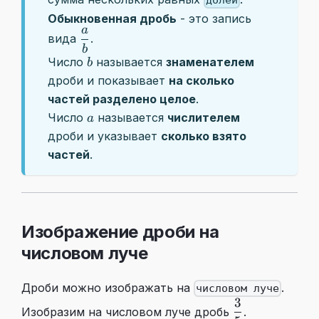
Обыкновенная дробь
- это запись
a
\dfrac{a}
вида
.
b
{b}
b
Число
называется
знаменателем
b
дроби и показывает
на сколько
частей разделено целое
.
a
Число
называется
числителем
a
дроби и указывает
сколько взято
частей
.
Изображение дроби на
числовом луче
Дроби можно изображать на
.
числовом луче
3
\dfrac35
Изобразим на числовом луче дробь
.