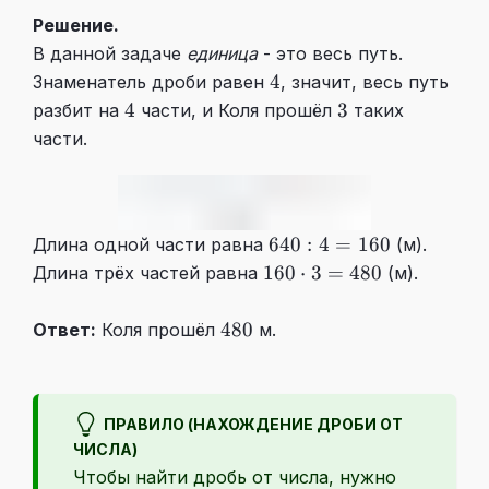
Решение.
В данной задаче
единица
- это весь путь.
4
4
Знаменатель дроби равен
, значит, весь путь
4
3
4
3
разбит на
части, и Коля прошёл
таких
части.
640:4=160
640
:
4
=
160
Длина одной части равна
(м).
160
160
⋅
3
=
480
Длина трёх частей равна
(м).
\cdot
3
480
480
Ответ:
Коля прошёл
м.
=480
ПРАВИЛО (НАХОЖДЕНИЕ ДРОБИ ОТ
ЧИСЛА)
Чтобы найти дробь от числа, нужно