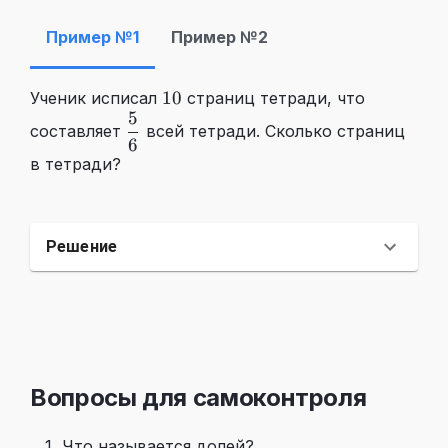
Пример №1
Пример №2
10
10
Ученик исписал
страниц тетради, что
5
\dfrac56
составляет
всей тетради. Сколько страниц
6
в тетради?
Решение
Вопросы для самоконтроля
Что называется долей?